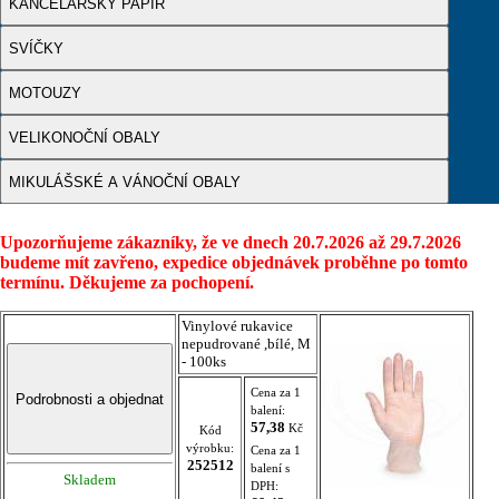
KANCELÁŘSKÝ PAPÍR
SVÍČKY
MOTOUZY
VELIKONOČNÍ OBALY
MIKULÁŠSKÉ A VÁNOČNÍ OBALY
Upozorňujeme zákazníky, že ve dnech 20.7.2026 až 29.7.2026
budeme mít zavřeno, expedice objednávek proběhne po tomto
termínu. Děkujeme za pochopení.
Vinylové rukavice
nepudrované ,bílé, M
- 100ks
Cena za 1
balení:
57,38
Kč
Kód
výrobku:
Cena za 1
252512
balení s
Skladem
DPH: