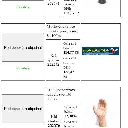
252541
balení s
Skladem
DPH:
138,87
Kč
Nitrilové rukavice
nepudrované, černé,
S - 100ks
Cena za 1
balení:
114,77
Kč
Kód
Cena za 1
výrobku:
balení s
252542
DPH:
Skladem
138,87
Kč
LDPE jednorázové
rukavice vel. M
-100ks
Cena za 1
balení:
12,38
Kč
Kód
výrobku:
Cena za 1
252570
balení s