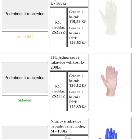
L - 100ks
Cena za 1
balení:
119,52
Kč
Kód
výrobku:
Cena za 1
252522
balení s
Do tří dnů
DPH:
144,62
Kč
TPE jednorázové
rukavice velikost L-
200ks
Cena za 1
balení:
120,12
Kč
Kód
výrobku:
Cena za 1
252532
balení s
Skladem
DPH:
145,35
Kč
Nitrilové rukavice
nepudrované,modré,
M - 100ks