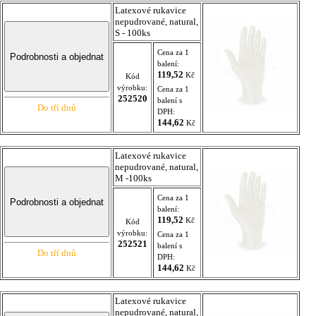
Latexové rukavice
nepudrované, natural,
S - 100ks
Cena za 1
balení:
119,52
Kč
Kód
výrobku:
Cena za 1
252520
balení s
Do tří dnů
DPH:
144,62
Kč
Latexové rukavice
nepudrované, natural,
M -100ks
Cena za 1
balení:
119,52
Kč
Kód
výrobku:
Cena za 1
252521
balení s
Do tří dnů
DPH:
144,62
Kč
Latexové rukavice
nepudrované, natural,