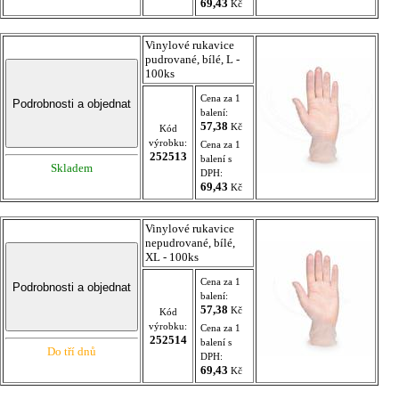
69,43
Kč
Vinylové rukavice
pudrované, bílé, L -
100ks
Cena za 1
balení:
57,38
Kč
Kód
výrobku:
Cena za 1
252513
balení s
Skladem
DPH:
69,43
Kč
Vinylové rukavice
nepudrované, bílé,
XL - 100ks
Cena za 1
balení:
57,38
Kč
Kód
výrobku:
Cena za 1
252514
balení s
Do tří dnů
DPH:
69,43
Kč