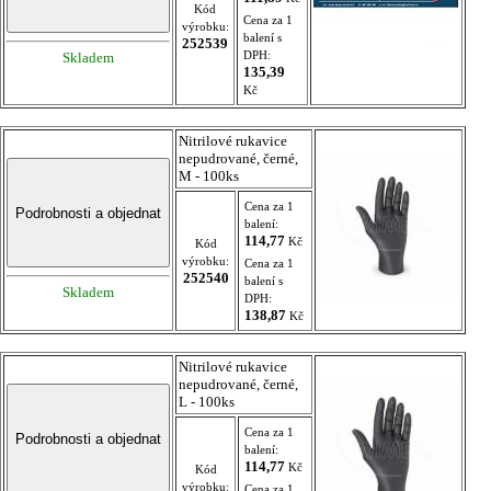
Kód
Cena za 1
výrobku:
balení s
252539
DPH:
Skladem
135,39
Kč
Nitrilové rukavice
nepudrované, černé,
M - 100ks
Cena za 1
balení:
114,77
Kč
Kód
výrobku:
Cena za 1
252540
balení s
Skladem
DPH:
138,87
Kč
Nitrilové rukavice
nepudrované, černé,
L - 100ks
Cena za 1
balení:
114,77
Kč
Kód
výrobku:
Cena za 1