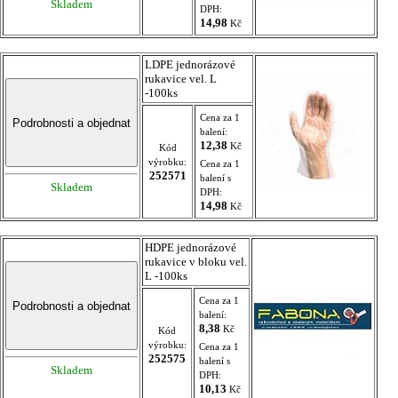
Skladem
DPH:
14,98
Kč
LDPE jednorázové
rukavice vel. L
-100ks
Cena za 1
balení:
12,38
Kč
Kód
výrobku:
Cena za 1
252571
balení s
Skladem
DPH:
14,98
Kč
HDPE jednorázové
rukavice v bloku vel.
L -100ks
Cena za 1
balení:
8,38
Kč
Kód
výrobku:
Cena za 1
252575
balení s
Skladem
DPH:
10,13
Kč