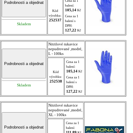
Cena za 1
balení:
105,14
Kč
Kód
výrobku:
Cena za 1
252537
balení s
Skladem
DPH:
127,22
Kč
Nitrilové rukavice
nepudrované ,modré,
L - 100ks
Cena za 1
balení:
105,14
Kč
Kód
výrobku:
Cena za 1
252538
balení s
Skladem
DPH:
127,22
Kč
Nitrilové rukavice
nepudrované ,modré,
XL - 100ks
Cena za 1
balení:
111,89
Kč