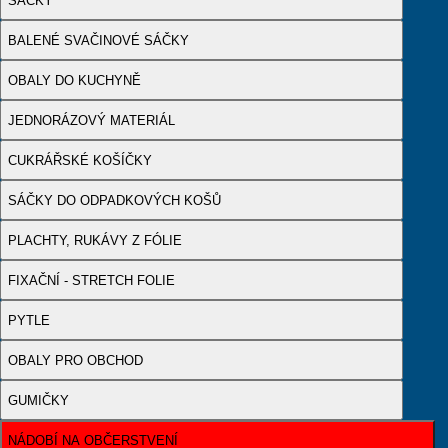
SÁČKY
BALENÉ SVAČINOVÉ SÁČKY
OBALY DO KUCHYNĚ
JEDNORÁZOVÝ MATERIÁL
CUKRÁŘSKÉ KOŠÍČKY
SÁČKY DO ODPADKOVÝCH KOŠŮ
PLACHTY, RUKÁVY Z FÓLIE
FIXAČNÍ - STRETCH FOLIE
PYTLE
OBALY PRO OBCHOD
GUMIČKY
NÁDOBÍ NA OBČERSTVENÍ