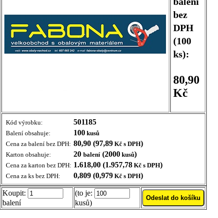
balení
bez
DPH
(100
ks):
80,90
Kč
501185
Kód výrobku:
100
Balení obsahuje:
kusů
80,90 (97,89
)
Cena za balení bez DPH:
Kč s DPH
20
(2000
)
Karton obsahuje:
balení
kusů
1.618,00 (1.957,78
)
Cena za karton bez DPH:
Kč s DPH
0,809 (0,979
)
Cena za ks bez DPH:
Kč s DPH
Koupit:
(to je:
balení
kusů)