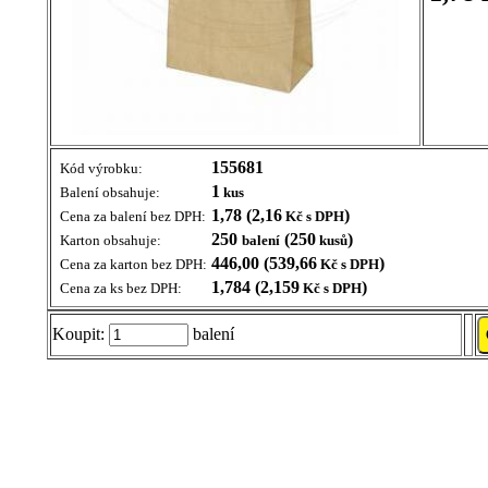
155681
Kód výrobku:
1
Balení obsahuje:
kus
1,78 (2,16
)
Cena za balení bez DPH:
Kč s DPH
250
(250
)
Karton obsahuje:
balení
kusů
446,00 (539,66
)
Cena za karton bez DPH:
Kč s DPH
1,784 (2,159
)
Cena za ks bez DPH:
Kč s DPH
Koupit:
balení