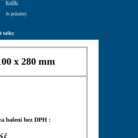
Košík:
Je prázdný.
é tašky
 100 x 280 mm
za balení bez DPH :
 Kč