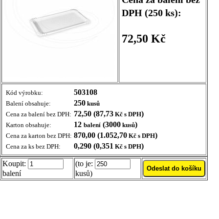
DPH (250 ks):
72,50 Kč
503108
Kód výrobku:
250
Balení obsahuje:
kusů
72,50 (87,73
)
Cena za balení bez DPH:
Kč s DPH
12
(3000
)
Karton obsahuje:
balení
kusů
870,00 (1.052,70
)
Cena za karton bez DPH:
Kč s DPH
0,290 (0,351
)
Cena za ks bez DPH:
Kč s DPH
Koupit:
(to je:
balení
kusů)