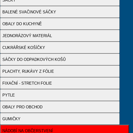
SÁČKY
BALENÉ SVAČINOVÉ SÁČKY
OBALY DO KUCHYNĚ
JEDNORÁZOVÝ MATERIÁL
CUKRÁŘSKÉ KOŠÍČKY
SÁČKY DO ODPADKOVÝCH KOŠŮ
PLACHTY, RUKÁVY Z FÓLIE
FIXAČNÍ - STRETCH FOLIE
PYTLE
OBALY PRO OBCHOD
GUMIČKY
NÁDOBÍ NA OBČERSTVENÍ