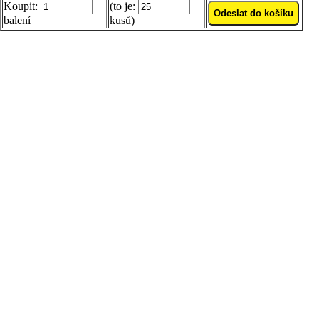
Koupit:
(to je:
balení
kusů)