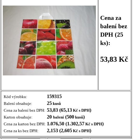
Cena za
balení bez
DPH (25
ks):
53,83 Kč
159315
Kód výrobku:
25
Balení obsahuje:
kusů
53,83 (65,13
)
Cena za balení bez DPH:
Kč s DPH
20
(500
)
Karton obsahuje:
balení
kusů
1.076,50 (1.302,57
)
Cena za karton bez DPH:
Kč s DPH
2,153 (2,605
)
Cena za ks bez DPH:
Kč s DPH