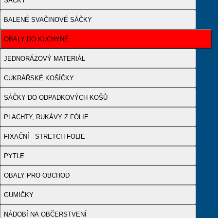
SÁČKY
BALENÉ SVAČINOVÉ SÁČKY
OBALY DO KUCHYNĚ
JEDNORÁZOVÝ MATERIÁL
CUKRÁŘSKÉ KOŠÍČKY
SÁČKY DO ODPADKOVÝCH KOŠŮ
PLACHTY, RUKÁVY Z FÓLIE
FIXAČNÍ - STRETCH FOLIE
PYTLE
OBALY PRO OBCHOD
GUMIČKY
NÁDOBÍ NA OBČERSTVENÍ