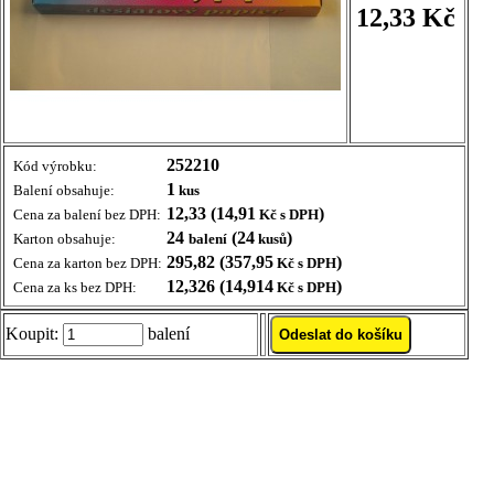
12,33 Kč
252210
Kód výrobku:
1
Balení obsahuje:
kus
12,33 (14,91
)
Cena za balení bez DPH:
Kč s DPH
24
(24
)
Karton obsahuje:
balení
kusů
295,82 (357,95
)
Cena za karton bez DPH:
Kč s DPH
12,326 (14,914
)
Cena za ks bez DPH:
Kč s DPH
Koupit:
balení