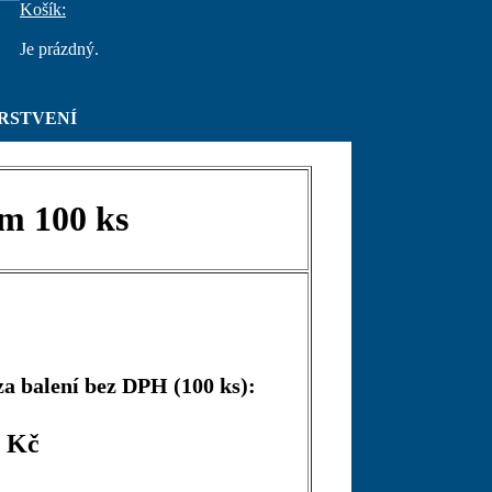
Košík:
Je prázdný.
RSTVENÍ
m 100 ks
a balení bez DPH (100 ks):
0 Kč