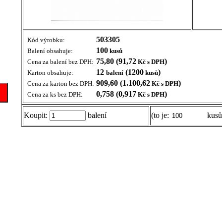
503305
Kód výrobku:
100
Balení obsahuje:
kusů
75,80 (91,72
)
Cena za balení bez DPH:
Kč s DPH
12
(1200
)
Karton obsahuje:
balení
kusů
909,60 (1.100,62
)
Cena za karton bez DPH:
Kč s DPH
0,758 (0,917
)
Cena za ks bez DPH:
Kč s DPH
Koupit:
balení
(to je:
kusů