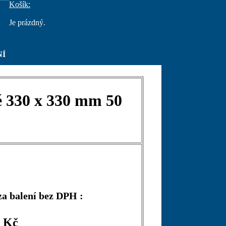
Košík:
Je prázdný.
NÍ
é 330 x 330 mm 50
za balení bez DPH :
3 Kč