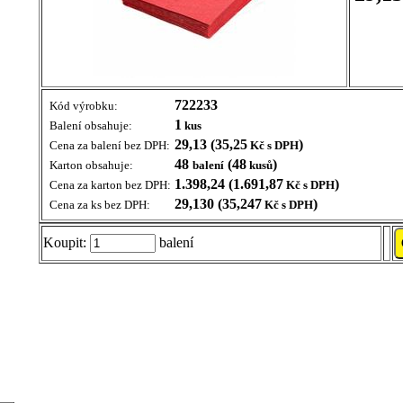
722233
Kód výrobku:
1
Balení obsahuje:
kus
29,13 (35,25
)
Cena za balení bez DPH:
Kč s DPH
48
(48
)
Karton obsahuje:
balení
kusů
1.398,24 (1.691,87
)
Cena za karton bez DPH:
Kč s DPH
29,130 (35,247
)
Cena za ks bez DPH:
Kč s DPH
Koupit:
balení