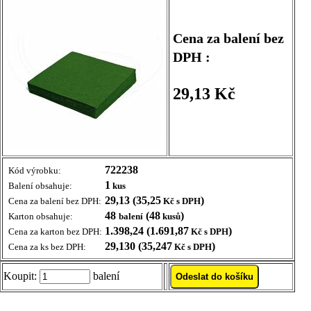
Cena za balení bez
DPH :
29,13 Kč
722238
Kód výrobku:
1
Balení obsahuje:
kus
29,13 (35,25
)
Cena za balení bez DPH:
Kč s DPH
48
(48
)
Karton obsahuje:
balení
kusů
1.398,24 (1.691,87
)
Cena za karton bez DPH:
Kč s DPH
29,130 (35,247
)
Cena za ks bez DPH:
Kč s DPH
Koupit:
balení