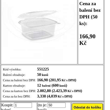
Cena za
balení bez
DPH (50
ks):
166,90
Kč
551225
Kód výrobku:
50
Balení obsahuje:
kusů
166,90 (201,95
)
Cena za balení bez DPH:
Kč s DPH
12
(600
)
Karton obsahuje:
balení
kusů
2.002,80 (2.423,39
)
Cena za karton bez DPH:
Kč s DPH
3,338 (4,039
)
Cena za ks bez DPH:
Kč s DPH
Koupit:
(to je:
balení
kusů)