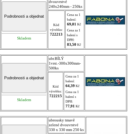
dvouvrstvé
240x240mm - 250ks
Cena za 1
balení:
69,01
Kč
Kód
výrobku:
Cena za 1
722213
balení s
Skladem
DPH:
83,50
Kč
ubr.BÍLÝ
1vrst.-300x300mm-
500ks
Cena za 1
balení:
64,39
Kč
Kód
výrobku:
Cena za 1
722215
balení s
Skladem
DPH:
77,91
Kč
ubrousky tmavě
zelené dvouvrstvé
330 x 330 mm 250 ks