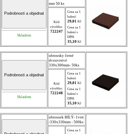
mm 50 ks
Cena za 1
balení:
29,01
Kč
Kód
výrobku:
Cena za 1
722247
balení s
Skladem
DPH:
35,10
Kč
ubrousky černé
dvouvrstvé
330x300mm- 50ks
Cena za 1
balení:
29,01
Kč
Kód
výrobku:
Cena za 1
722248
balení s
Skladem
DPH:
35,10
Kč
ubrousek BÍLÝ- 1vrst
-330x330mm - 500ks
Cena za 1