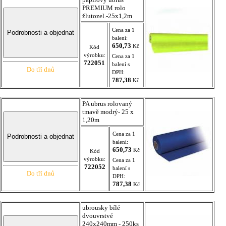
PREMIUM rolo
žlutozel.-25x1,2m
Cena za 1
balení:
650,73
Kč
Kód
výrobku:
Cena za 1
722051
balení s
Do tří dnů
DPH:
787,38
Kč
PA ubrus rolovaný
tmavě modrý- 25 x
1,20m
Cena za 1
balení:
650,73
Kč
Kód
výrobku:
Cena za 1
722052
balení s
Do tří dnů
DPH:
787,38
Kč
ubrousky bílé
dvouvrstvé
240x240mm - 250ks