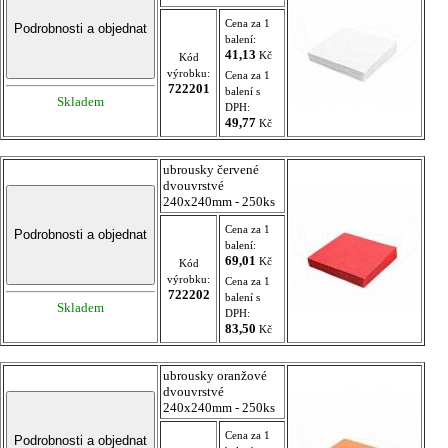
Cena za 1
balení:
41,13
Kč
Kód
výrobku:
Cena za 1
722201
balení s
Skladem
DPH:
49,77
Kč
ubrousky červené
dvouvrstvé
240x240mm - 250ks
Cena za 1
balení:
69,01
Kč
Kód
výrobku:
Cena za 1
722202
balení s
Skladem
DPH:
83,50
Kč
ubrousky oranžové
dvouvrstvé
240x240mm - 250ks
Cena za 1