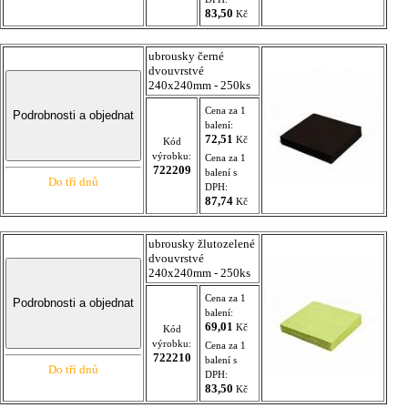
83,50
Kč
ubrousky černé
dvouvrstvé
240x240mm - 250ks
Cena za 1
balení:
72,51
Kč
Kód
výrobku:
Cena za 1
722209
balení s
Do tří dnů
DPH:
87,74
Kč
ubrousky žlutozelené
dvouvrstvé
240x240mm - 250ks
Cena za 1
balení:
69,01
Kč
Kód
výrobku:
Cena za 1
722210
balení s
Do tří dnů
DPH:
83,50
Kč