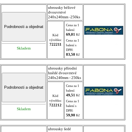
ubrousky béžové
dvouvrstvé
240x240mm -250ks
Cena za 1
balení:
69,01
Kč
Kód
výrobku:
Cena za 1
722211
balení s
Skladem
DPH:
83,50
Kč
ubrousky přírodní
hnědé dvouvrstvé
240x240mm - 250ks
Cena za 1
balení:
49,51
Kč
Kód
výrobku:
Cena za 1
722212
balení s
Skladem
DPH:
59,90
Kč
ubrousky šedé