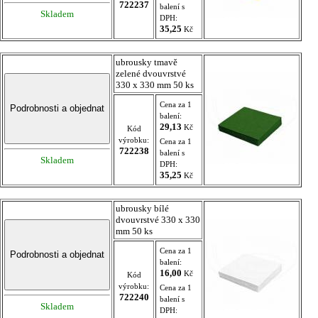
722237
balení s
Skladem
DPH:
35,25
Kč
ubrousky tmavě
zelené dvouvrstvé
330 x 330 mm 50 ks
Cena za 1
balení:
29,13
Kč
Kód
výrobku:
Cena za 1
722238
balení s
Skladem
DPH:
35,25
Kč
ubrousky bílé
dvouvrstvé 330 x 330
mm 50 ks
Cena za 1
balení:
16,00
Kč
Kód
výrobku:
Cena za 1
722240
balení s
Skladem
DPH: