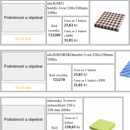
ubr.KARO
hnědý-1vrst.330x330mm-
100ks
Cena za 1 balení:
25,63
Kč
Kód
výrobku:
Cena za 1 balení
722269
s DPH:
Do tří dnů
31,01
Kč
ubr.BAVORSKOmodré-1vrst.330x330mm-
100ks
Cena za 1 balení:
25,63
Kč
Kód výrobku:
722270
Cena za 1 balení s DPH:
31,01
Kč
Do tří dnů
ubrousky 3-vrstvé
zelenožluté 330 x
330 mm 200ks
Cena za 1
balení:
159,65
Kč
Kód