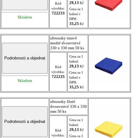
29,13
Kč
Kód
výrobku:
Cena za 1
722233
balení s
Skladem
DPH:
35,25
Kč
ubrousky tmavě
modré dvouvrstvé
330 x 330 mm 50 ks
Cena za 1
balení:
29,13
Kč
Kód
výrobku:
Cena za 1
722235
balení s
Skladem
DPH:
35,25
Kč
ubrousky žluté
dvouvrstvé 330 x 330
mm 50 ks
Cena za 1
balení:
29,13
Kč
Kód
výrobku:
Cena za 1