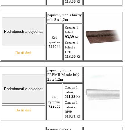
113,00
Kč
papírový ubrus hnědý
role 8 x 1,2m
Cena za 1
balení:
93,39
Kč
Kód
výrobku:
Cena za 1
722044
balení s
DPH:
Do tří dnů
113,00
Kč
papírový ubrus
PREMIUM rolo bílý -
25 x 1,2m
Cena za 1
balení:
511,33
Kč
Kód
výrobku:
Cena za 1
722050
balení s
Do tří dnů
DPH:
618,71
Kč
papírový ubrus