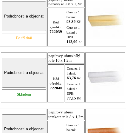
béžový role 8 x 1,2m
Cena za 1
balení:
93,39
Kč
Kód
výrobku:
Cena za 1
722039
balení s
DPH:
Do tří dnů
113,00
Kč
papírový ubrus bílý
role 10 x 1,2m
Cena za 1
balení:
63,76
Kč
Kód
výrobku:
Cena za 1
722040
balení s
DPH:
Skladem
77,15
Kč
papírový ubrus
terakota role 8 x 1,2m
Cena za 1
balení: