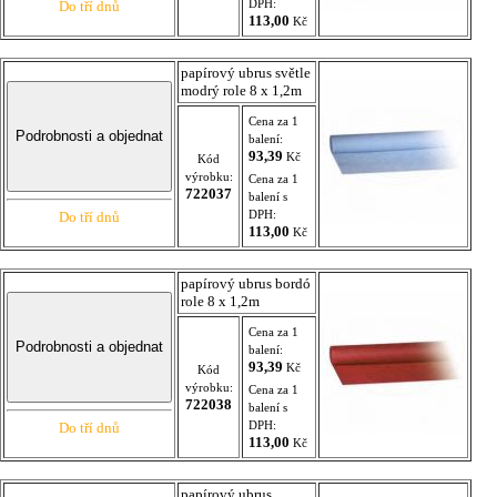
DPH:
Do tří dnů
113,00
Kč
papírový ubrus světle
modrý role 8 x 1,2m
Cena za 1
balení:
93,39
Kč
Kód
výrobku:
Cena za 1
722037
balení s
DPH:
Do tří dnů
113,00
Kč
papírový ubrus bordó
role 8 x 1,2m
Cena za 1
balení:
93,39
Kč
Kód
výrobku:
Cena za 1
722038
balení s
DPH:
Do tří dnů
113,00
Kč
papírový ubrus