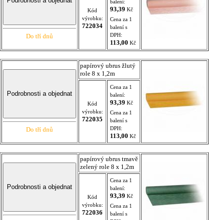
balení:
93,39
Kč
Kód
výrobku:
Cena za 1
722034
balení s
DPH:
Do tří dnů
113,00
Kč
papírový ubrus žlutý
role 8 x 1,2m
Cena za 1
balení:
93,39
Kč
Kód
výrobku:
Cena za 1
722035
balení s
DPH:
Do tří dnů
113,00
Kč
papírový ubrus tmavě
zelený role 8 x 1,2m
Cena za 1
balení:
93,39
Kč
Kód
výrobku:
Cena za 1
722036
balení s