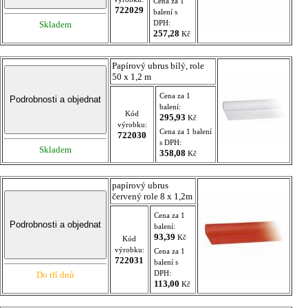
Cena za 1
722029
balení s
DPH:
Skladem
257,28
Kč
Papírový ubrus bílý, role
50 x 1,2 m
Cena za 1
balení:
Kód
295,93
Kč
výrobku:
Cena za 1 balení
722030
s DPH:
Skladem
358,08
Kč
papírový ubrus
červený role 8 x 1,2m
Cena za 1
balení:
93,39
Kč
Kód
výrobku:
Cena za 1
722031
balení s
DPH:
Do tří dnů
113,00
Kč