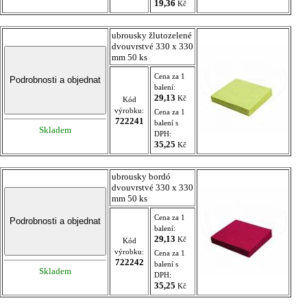
19,36
Kč
ubrousky žlutozelené
dvouvrstvé 330 x 330
mm 50 ks
Cena za 1
balení:
29,13
Kč
Kód
výrobku:
Cena za 1
722241
balení s
Skladem
DPH:
35,25
Kč
ubrousky bordó
dvouvrstvé 330 x 330
mm 50 ks
Cena za 1
balení:
29,13
Kč
Kód
výrobku:
Cena za 1
722242
balení s
Skladem
DPH:
35,25
Kč