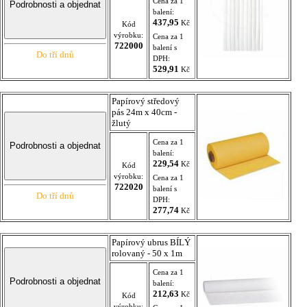
Cena za 1
balení:
437,95
Kč
Kód
výrobku:
Cena za 1
722000
balení s
Do tří dnů
DPH:
529,91
Kč
Papírový středový
pás 24m x 40cm -
žlutý
Cena za 1
balení:
229,54
Kč
Kód
výrobku:
Cena za 1
722020
balení s
Do tří dnů
DPH:
277,74
Kč
Papírový ubrus BÍLÝ
rolovaný - 50 x 1m
Cena za 1
balení:
212,63
Kč
Kód
výrobku: