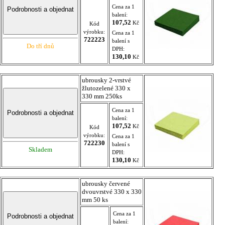
Cena za 1
balení:
107,52
Kč
Kód
výrobku:
Cena za 1
722223
balení s
Do tří dnů
DPH:
130,10
Kč
ubrousky 2-vrstvé
žlutozelené 330 x
330 mm 250ks
Cena za 1
balení:
107,52
Kč
Kód
výrobku:
Cena za 1
722230
balení s
Skladem
DPH:
130,10
Kč
ubrousky červené
dvouvrstvé 330 x 330
mm 50 ks
Cena za 1
balení: