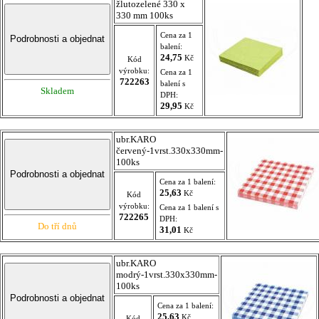
žlutozelené 330 x
330 mm 100ks
Cena za 1
balení:
24,75
Kč
Kód
výrobku:
Cena za 1
722263
balení s
Skladem
DPH:
29,95
Kč
ubr.KARO
červený-1vrst.330x330mm-
100ks
Cena za 1 balení:
25,63
Kč
Kód
výrobku:
Cena za 1 balení s
722265
DPH:
Do tří dnů
31,01
Kč
ubr.KARO
modrý-1vrst.330x330mm-
100ks
Cena za 1 balení:
25,63
Kč
Kód