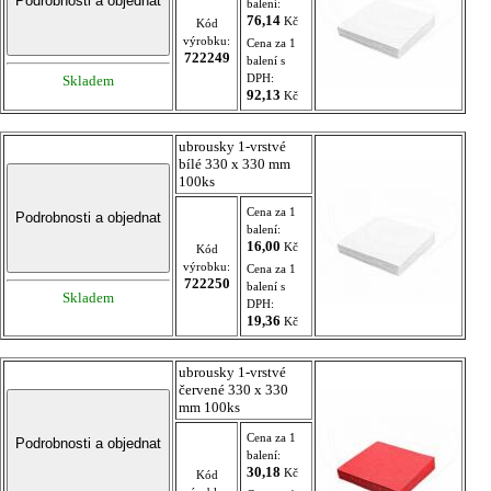
balení:
76,14
Kč
Kód
výrobku:
Cena za 1
722249
balení s
DPH:
Skladem
92,13
Kč
ubrousky 1-vrstvé
bílé 330 x 330 mm
100ks
Cena za 1
balení:
16,00
Kč
Kód
výrobku:
Cena za 1
722250
balení s
Skladem
DPH:
19,36
Kč
ubrousky 1-vrstvé
červené 330 x 330
mm 100ks
Cena za 1
balení:
30,18
Kč
Kód