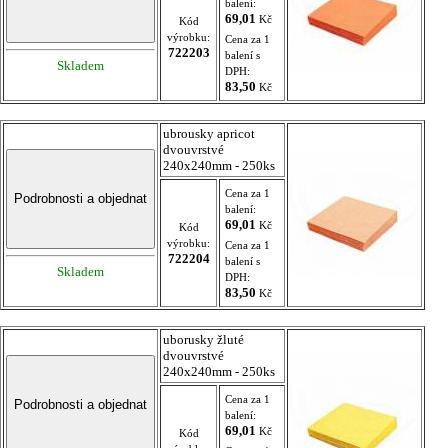
balení:
69,01
Kč
Kód
výrobku:
Cena za 1
722203
balení s
Skladem
DPH:
83,50
Kč
ubrousky apricot
dvouvrstvé
240x240mm - 250ks
Cena za 1
balení:
69,01
Kč
Kód
výrobku:
Cena za 1
722204
balení s
Skladem
DPH:
83,50
Kč
uborusky žluté
dvouvrstvé
240x240mm - 250ks
Cena za 1
balení:
69,01
Kč
Kód