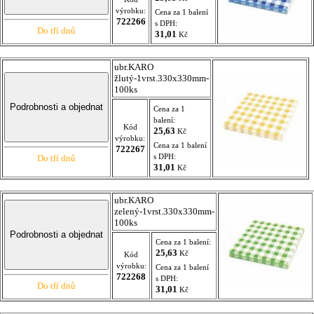
výrobku:
Cena za 1 balení
722266
s DPH:
Do tří dnů
31,01
Kč
ubr.KARO
žlutý-1vrst.330x330mm-
100ks
Cena za 1
balení:
Kód
25,63
Kč
výrobku:
Cena za 1 balení
722267
s DPH:
Do tří dnů
31,01
Kč
ubr.KARO
zelený-1vrst.330x330mm-
100ks
Cena za 1 balení:
25,63
Kč
Kód
výrobku:
Cena za 1 balení
722268
s DPH:
Do tří dnů
31,01
Kč