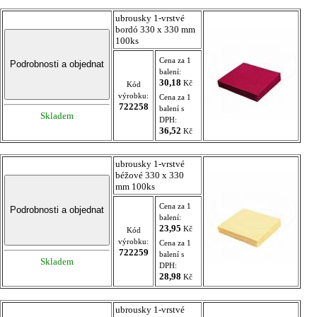
ubrousky 1-vrstvé
bordó 330 x 330 mm
100ks
Cena za 1
balení:
30,18
Kč
Kód
výrobku:
Cena za 1
722258
balení s
Skladem
DPH:
36,52
Kč
ubrousky 1-vrstvé
béžové 330 x 330
mm 100ks
Cena za 1
balení:
23,95
Kč
Kód
výrobku:
Cena za 1
722259
balení s
Skladem
DPH:
28,98
Kč
ubrousky 1-vrstvé