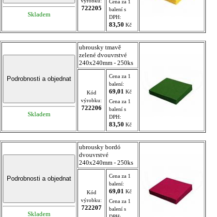
výrobku:
Cena za 1
722205
balení s
Skladem
DPH:
83,50
Kč
ubrousky tmavě
zelené dvouvrstvé
240x240mm - 250ks
Cena za 1
balení:
69,01
Kč
Kód
výrobku:
Cena za 1
722206
balení s
Skladem
DPH:
83,50
Kč
ubrousky bordó
dvouvrstvé
240x240mm - 250ks
Cena za 1
balení:
69,01
Kč
Kód
výrobku:
Cena za 1
722207
balení s
Skladem
DPH: