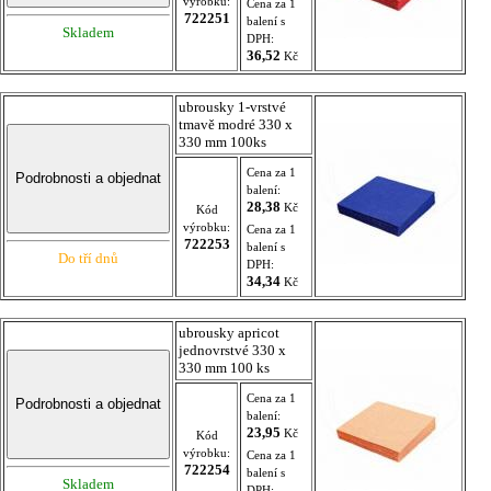
výrobku:
Cena za 1
722251
balení s
Skladem
DPH:
36,52
Kč
ubrousky 1-vrstvé
tmavě modré 330 x
330 mm 100ks
Cena za 1
balení:
28,38
Kč
Kód
výrobku:
Cena za 1
722253
balení s
Do tří dnů
DPH:
34,34
Kč
ubrousky apricot
jednovrstvé 330 x
330 mm 100 ks
Cena za 1
balení:
23,95
Kč
Kód
výrobku:
Cena za 1
722254
balení s
Skladem
DPH: