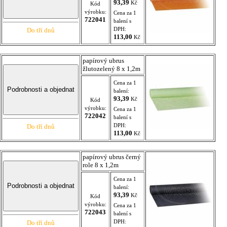
93,39
Kč
Kód
výrobku:
Cena za 1
722041
balení s
DPH:
Do tří dnů
113,00
Kč
papírový ubrus
žlutozelený 8 x 1,2m
Cena za 1
balení:
93,39
Kč
Kód
výrobku:
Cena za 1
722042
balení s
DPH:
Do tří dnů
113,00
Kč
papírový ubrus černý
role 8 x 1,2m
Cena za 1
balení:
93,39
Kč
Kód
výrobku:
Cena za 1
722043
balení s
DPH:
Do tří dnů