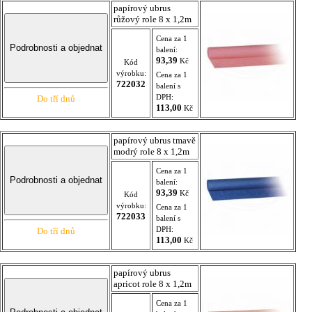
papírový ubrus
růžový role 8 x 1,2m
Cena za 1
balení:
93,39
Kč
Kód
výrobku:
Cena za 1
722032
balení s
DPH:
Do tří dnů
113,00
Kč
papírový ubrus tmavě
modrý role 8 x 1,2m
Cena za 1
balení:
93,39
Kč
Kód
výrobku:
Cena za 1
722033
balení s
DPH:
Do tří dnů
113,00
Kč
papírový ubrus
apricot role 8 x 1,2m
Cena za 1